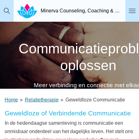
Ga
Minerva Counseling, Coaching & Relatietherapie, Psychosociaal Therapeut Breda
direct
naar
de
hoofdinhoud
Communicatieprob
oplossen
Meer verbinding en connectie met elka
Home
»
Relatietherapie
»
Geweldloze Communicatie
Geweldloze of Verbindende Communicatie
In de hedendaagse samenleving is communicatie een
onmisbaar onderdeel van het dagelijks leven. Het stelt ons