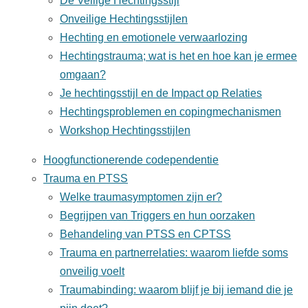
De Veilige Hechtingsstijl
Onveilige Hechtingsstijlen
Hechting en emotionele verwaarlozing
Hechtingstrauma; wat is het en hoe kan je ermee
omgaan?
Je hechtingsstijl en de Impact op Relaties
Hechtingsproblemen en copingmechanismen
Workshop Hechtingsstijlen
Hoogfunctionerende codependentie
Trauma en PTSS
Welke traumasymptomen zijn er?
Begrijpen van Triggers en hun oorzaken
Behandeling van PTSS en CPTSS
Trauma en partnerrelaties: waarom liefde soms
onveilig voelt
Traumabinding: waarom blijf je bij iemand die je