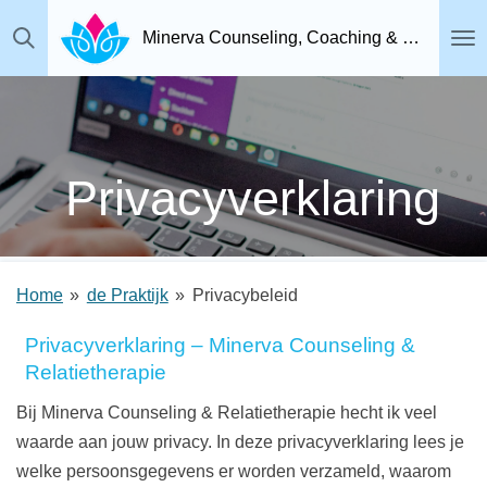
Ga
Minerva Counseling, Coaching & Relatietherapie, Psychosociaal Therapeut Breda
direct
naar
de
hoofdinhoud
Privacyverklaring
Home
»
de Praktijk
»
Privacybeleid
Privacyverklaring – Minerva Counseling &
Relatietherapie
Bij Minerva Counseling & Relatietherapie hecht ik veel
waarde aan jouw privacy. In deze privacyverklaring lees je
welke persoonsgegevens er worden verzameld, waarom