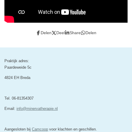
Delen
Deel
Share
Delen
Praktijk adres:
Paardeweide 5c
4824 EH Breda
Tel. 06-81354307
Email:
info@minervatherapie.nl
Aangesloten bij
Camcoop
voor klachten en geschillen.