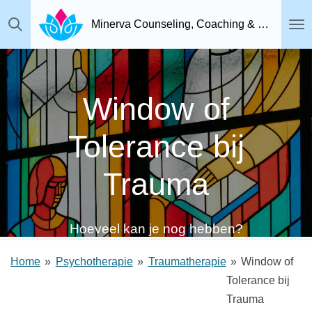
Ga
Minerva Counseling, Coaching & Relatietherapie, Psychosociaal Therapeut Breda
direct
naar
de
hoofdinhoud
Window of
Tolerance bij
Trauma
Hoeveel kan je nog hebben?
Home
»
Psychotherapie
»
Traumatherapie
»
Window of
Tolerance bij
Trauma