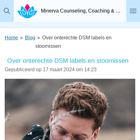
Ga
Minerva Counseling, Coaching & Relatietherapie, Psychosociaal Therapeut Breda
direct
naar
de
Home
»
Blog
»
Over onterechte DSM labels en
hoofdinhoud
stoornissen
Over onterechte DSM labels en stoornissen
Gepubliceerd op 17 maart 2024 om 14:23