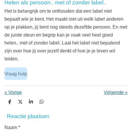
Helen als persoon.. met of zonder label..
Het is belangrijk om te onthouden dat een label niet
bepaalt wie je bent. Het maakt niet uit welk label anderen
op je plakken, jij bent nog steeds dezelfde persoon. En met
de juiste steun en begrip kan je vaak veel heel goed
helen.. met of zonder label. Laat het label niet bepalend
zijn over hoe jij over jezelf denkt of hoe je je leven wil
leiden.
Vraag hulp
«
Vorige
Volgende
»
D
D
S
D
e
e
h
e
l
e
a
l
Reactie plaatsen
e
l
r
e
n
e
n
Naam *