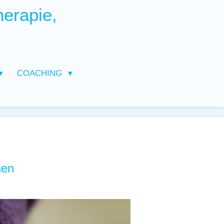
herapie,
COACHING
nen