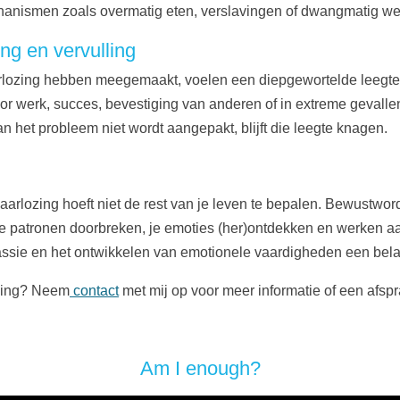
hanismen zoals overmatig eten, verslavingen of dwangmatig we
ng en vervulling
rlozing hebben meegemaakt, voelen een diepgewortelde leegte
oor werk, succes, bevestiging van anderen of in extreme gevall
n het probleem niet wordt aangepakt, blijft die leegte knagen.
lozing hoeft niet de rest van je leven te bepalen. Bewustword
ude patronen doorbreken, je emoties (her)ontdekken en werken
ssie en het ontwikkelen van emotionele vaardigheden een belang
ozing? Neem
contact
met mij op voor meer informatie of een afspr
Am I enough?