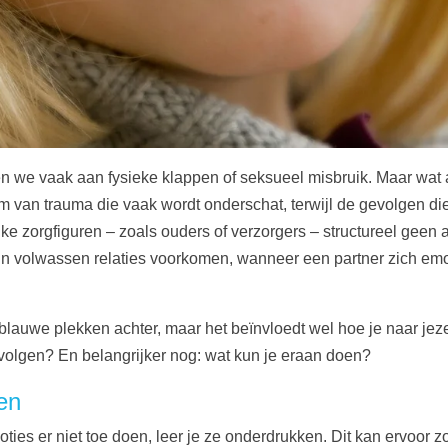
n we vaak aan fysieke klappen of seksueel misbruik. Maar wat 
m van trauma die vaak wordt onderschat, terwijl de gevolgen di
jke zorgfiguren – zoals ouders of verzorgers – structureel gee
in volwassen relaties voorkomen, wanneer een partner zich emoti
auwe plekken achter, maar het beïnvloedt wel hoe je naar jezelf 
evolgen? En belangrijker nog: wat kun je eraan doen?
en
moties er niet toe doen, leer je ze onderdrukken. Dit kan ervoor