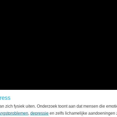
tress
an zich fysiek uiten. Onderzoek toont aan dat mensen die emoti
angstproblemen
,
depressie
en zelfs lichamelijke aandoeningen z