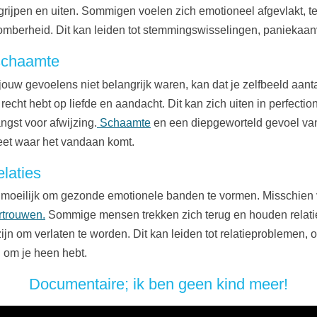
ijpen en uiten. Sommigen voelen zich emotioneel afgevlakt, ter
mberheid. Dit kan leiden tot stemmingswisselingen, paniekaanva
 schaamte
 jouw gevoelens niet belangrijk waren, kan dat je zelfbeeld aanta
recht hebt op liefde en aandacht. Dit kan zich uiten in perfectio
ngst voor afwijzing.
Schaamte
en een diepgeworteld gevoel van
eet waar het vandaan komt.
laties
oeilijk om gezonde emotionele banden te vormen. Misschien voe
rtrouwen.
Sommige mensen trekken zich terug en houden relaties 
jn om verlaten te worden. Dit kan leiden tot relatieproblemen,
 om je heen hebt.
Documentaire; ik ben geen kind meer!