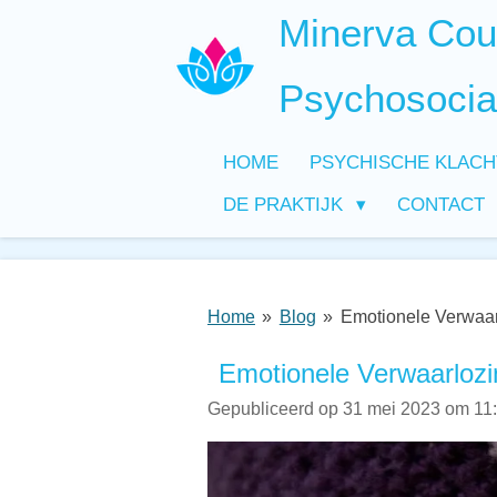
Minerva Coun
Ga
direct
naar
Psychosocia
de
hoofdinhoud
HOME
PSYCHISCHE KLAC
DE PRAKTIJK
CONTACT
Home
»
Blog
»
Emotionele Verwaar
Emotionele Verwaarlozi
Gepubliceerd op 31 mei 2023 om 11