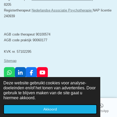
8205
Registertherapeut
Nederlandse Associatie Psychotherapie
NAP licentie
240939
AGB code therapeut 90100574
AGB code praktijk 90060177
KVK nr. 57102295
Sitemap
W
L
F
Y
h
i
a
o
© 2025 Minerva Psychosociale Zorg & Relatietherapie Breda
Deze website gebruikt cookies voor analyse-
a
n
c
u
Powered by
JouwWeb
doeleinden en/of het tonen van advertenties. Door
t
k
e
T
gebruik te blijven maken van de site gaat u
s
e
b
u
hiermee akkoord.
A
d
o
b
p
I
o
e
p
n
k
Akkoord
Telefoonnummer
Kaart
Facebook
WhatsApp