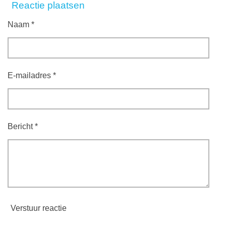
l
e
a
l
Reactie plaatsen
e
l
r
e
n
e
n
Naam *
E-mailadres *
Bericht *
Verstuur reactie