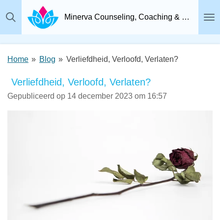
Ga
Minerva Counseling, Coaching & Relatietherapie, Psychosociaal Therapeut Breda
direct
naar
de
Home
»
Blog
»
Verliefdheid, Verloofd, Verlaten?
hoofdinhoud
Verliefdheid, Verloofd, Verlaten?
Gepubliceerd op 14 december 2023 om 16:57