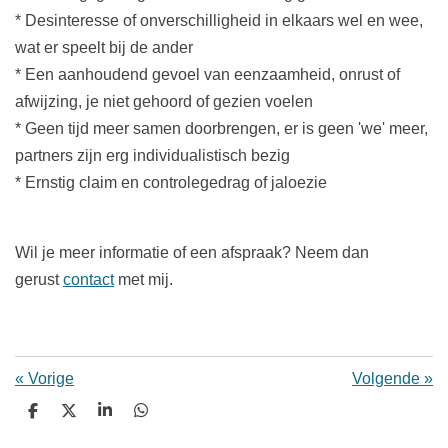
* Desinteresse of onverschilligheid in elkaars wel en wee,
wat er speelt bij de ander
* Een aanhoudend gevoel van eenzaamheid, onrust of
afwijzing, je niet gehoord of gezien voelen
* Geen tijd meer samen doorbrengen, er is geen 'we' meer,
partners zijn erg individualistisch bezig
* Ernstig claim en controlegedrag of jaloezie
Wil je meer informatie of een afspraak? Neem dan
gerust
contact
met mij.
«
Vorige
Volgende
»
D
D
S
D
e
e
h
e