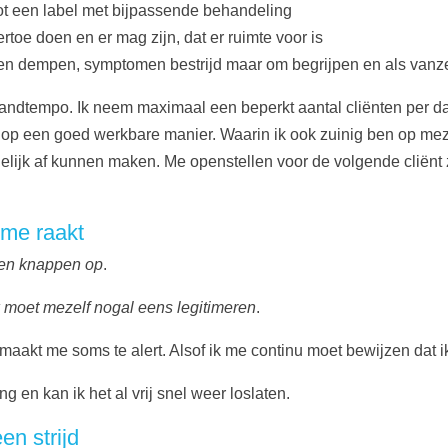
ot een label met bijpassende behandeling
rtoe doen en er mag zijn, dat er ruimte voor is
hten dempen, symptomen bestrijd maar om begrijpen en als vanze
andtempo. Ik neem maximaal een beperkt aantal cliënten per dag
 op een goed werkbare manier. Waarin ik ook zuinig ben op meze
lijk af kunnen maken. Me openstellen voor de volgende cliënt zo
 me raakt
en knappen op
.
k moet mezelf nogal eens legitimeren
.
t maakt me soms te alert. Alsof ik me continu moet bewijzen dat 
 en kan ik het al vrij snel weer loslaten.
en strijd