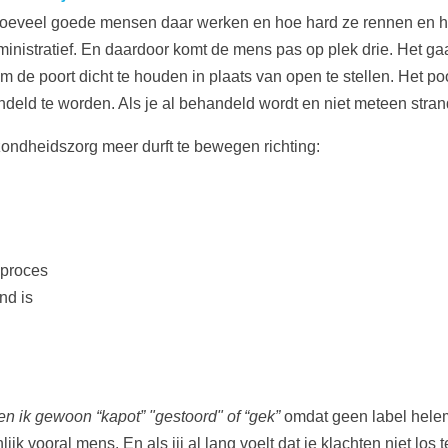
ook hoeveel goede mensen daar werken en hoe hard ze rennen en h
administratief. En daardoor komt de mens pas op plek drie. Het g
om de poort dicht te houden in plaats van open te stellen. Het 
eld te worden. Als je al behandeld wordt en niet meteen strand
ezondheidszorg meer durft te bewegen richting:
 proces
nd is
n ik gewoon “kapot” "gestoord" of “gek”
omdat geen label helem
ijk vooral mens. En als jij al lang voelt dat je klachten niet los 