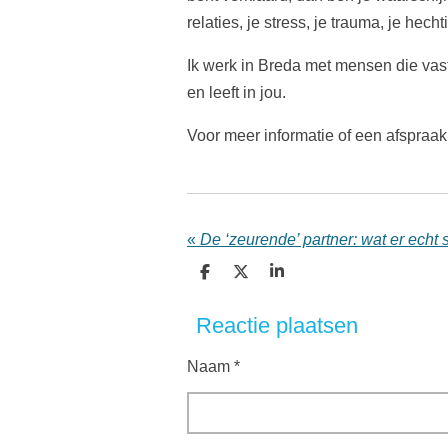
relaties, je stress, je trauma, je he
Ik werk in Breda met mensen die vastl
en leeft in jou.
Voor meer informatie of een afspraa
«
D
D
S
e
e
h
l
e
a
Reactie plaatsen
e
l
r
n
e
Naam *