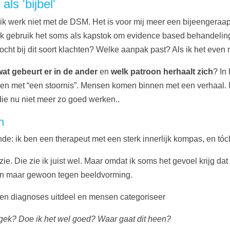
ls 'bijbel'
 ik werk niet met de DSM. Het is voor mij meer een bijeengeraap
Ik gebruik het soms als kapstok om evidence based behandeling
zocht bij dit soort klachten? Welke aanpak past? Als ik het eve
wat gebeurt er in de ander
en
welk patroon herhaalt zich
? In 
n met “een stoornis”. Mensen komen binnen met een verhaal. Me
ie nu niet meer zo goed werken..
n
de: ik ben een therapeut met een sterk innerlijk kompas, en tó
ie. Die zie ik juist wel. Maar omdat ik soms het gevoel krijg da
aan maar gewoon tegen beeldvorming.
een diagnoses uitdeel en mensen categoriseer
gek? Doe ik het wel goed? Waar gaat dit heen?