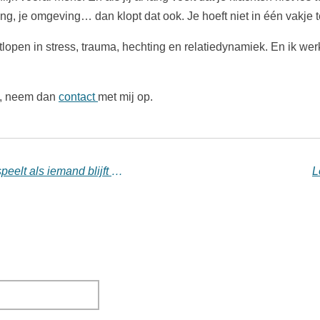
chting, je omgeving… dan klopt dat ook. Je hoeft niet in één vak
open in stress, trauma, hechting en relatiedynamiek. En ik werk
k, neem dan
contact
met mij op.
De ‘zeurende’ partner: wat er echt speelt als iemand blijft herhalen
L