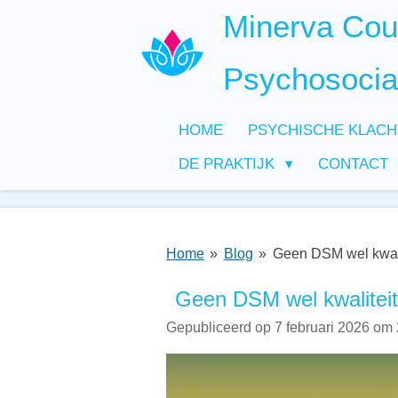
Minerva Coun
Ga
direct
naar
Psychosocia
de
hoofdinhoud
HOME
PSYCHISCHE KLAC
DE PRAKTIJK
CONTACT
Home
»
Blog
»
Geen DSM wel kwali
Geen DSM wel kwaliteit
Gepubliceerd op 7 februari 2026 om