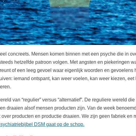
heel concreets. Mensen komen binnen met een psyche die in ove
steeds hetzelfde patroon volgen. Met angsten en piekeringen wa
reunt of een leeg gevoel waar eigenlijk woorden en gevoelens 
huiven: iemand ontspant, kan weer voelen, kan weer kiezen, eet b
deren.
ereld van “regulier” versus “alternatief”. De reguliere wereld 
en draaien alsof mensen producten zijn. Van de week benoemde 
over producten en productie draaien. We zijn geen fabriek en
sychiatriebijbel DSM gaat op de schop.