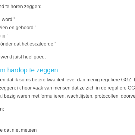
d te horen zeggen:
l word.”
ezien en gehoord.”
ijg.”
ónder dat het escaleerde.”
 werkt juist heel goed.
 om hardop te zeggen
n dat ik soms betere kwaliteit lever dan menig reguliere GGZ. Da
s zeggen: ik hoor vaak van mensen dat ze zich in de reguliere 
l bezig waren met formulieren, wachtlijsten, protocollen, doorv
n:
e dat niet meteen