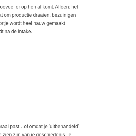
oeveel er op hen af komt. Alleen: het
aat om productie draaien, bezuinigen
poortje wordt heel nauw gemaakt
t na de intake.
aal past…of omdat je 'uitbehandeld'
te zien zijn van je geschiedenis, je