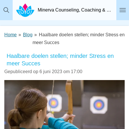
Ga
Minerva Counseling, Coaching & Relatietherapie, Psychosociaal Therapeut Breda
direct
naar
de
Home
»
Blog
»
Haalbare doelen stellen; minder Stress en
hoofdinhoud
meer Succes
Haalbare doelen stellen; minder Stress en
meer Succes
Gepubliceerd op 6 juni 2023 om 17:00