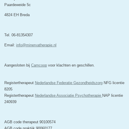
Paardeweide 5c
4824 EH Breda
Tel. 06-81354307
Email:
info@minervatherapie.nl
Aangesloten bij
Camcoop
voor klachten en geschillen.
Registertherapeut
Nederlandse Federatie Gezondheidszorg
NFG licentie
8205
Registertherapeut
Nederlandse Associatie Psychotherapie
NAP licentie
240939
AGB code therapeut 90100574
AGB code praktijk 90060177