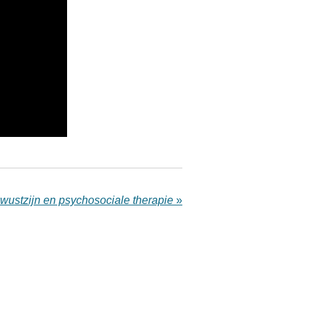
wustzijn en psychosociale therapie
»