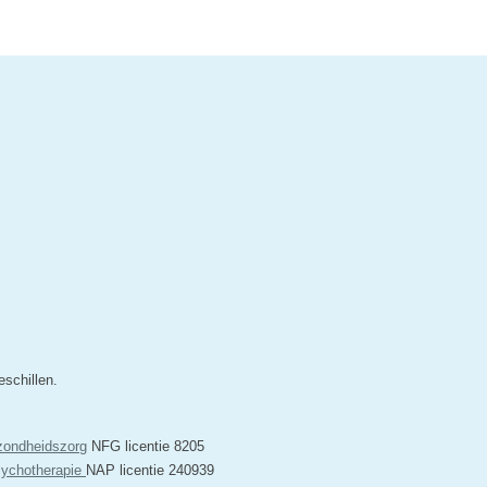
schillen.
zondheidszorg
NFG licentie 8205
sychotherapie
NAP licentie 240939