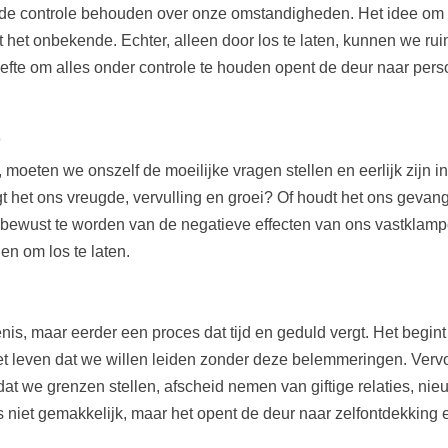
e controle behouden over onze omstandigheden. Het idee om l
et het onbekende. Echter, alleen door los te laten, kunnen we r
efte om alles onder controle te houden opent de deur naar pers
e
 moeten we onszelf de moeilijke vragen stellen en eerlijk zijn 
t het ons vreugde, vervulling en groei? Of houdt het ons gevan
s bewust te worden van de negatieve effecten van ons vastkla
n om los te laten.
is, maar eerder een proces dat tijd en geduld vergt. Het begin
et leven dat we willen leiden zonder deze belemmeringen. Ver
 dat we grenzen stellen, afscheid nemen van giftige relaties, n
niet gemakkelijk, maar het opent de deur naar zelfontdekking e