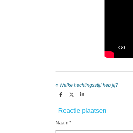
«
Welke hechtingsstijl heb jij?
D
D
S
e
e
h
l
e
a
Reactie plaatsen
e
l
r
n
e
Naam *