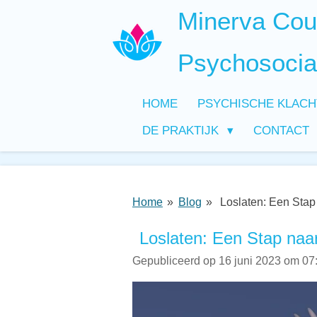
Minerva Coun
Ga
direct
naar
Psychosocia
de
hoofdinhoud
HOME
PSYCHISCHE KLAC
DE PRAKTIJK
CONTACT
Home
»
Blog
»
Loslaten: Een Stap 
Loslaten: Een Stap naar
Gepubliceerd op 16 juni 2023 om 07