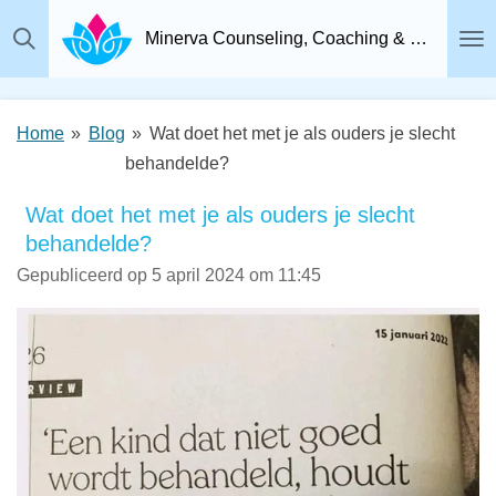
Ga
Minerva Counseling, Coaching & Relatietherapie, Psychosociaal Therapeut Breda
direct
naar
de
Home
»
Blog
»
Wat doet het met je als ouders je slecht
hoofdinhoud
behandelde?
Wat doet het met je als ouders je slecht
behandelde?
Gepubliceerd op 5 april 2024 om 11:45