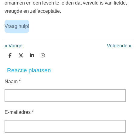
omarmen en een leven te leiden dat vervuld is van liefde,
vreugde en zelfacceptatie.
Vraag hulp!
«
Vorige
Volgende
»
D
D
S
D
e
e
h
e
l
e
a
l
Reactie plaatsen
e
l
r
e
n
e
n
Naam *
E-mailadres *