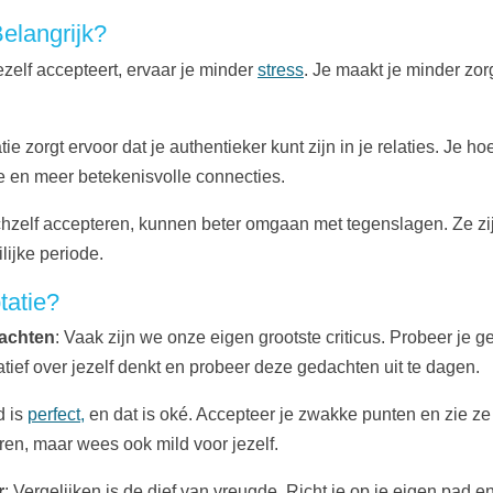
elangrijk?
 jezelf accepteert, ervaar je minder
stress
. Je maakt je minder zo
tie zorgt ervoor dat je authentieker kunt zijn in je relaties. Je 
pere en meer betekenisvolle connecties.
chzelf accepteren, kunnen beter omgaan met tegenslagen. Ze zij
lijke periode.
tatie?
dachten
: Vaak zijn we onze eigen grootste criticus. Probeer je 
ief over jezelf denkt en probeer deze gedachten uit te dagen.
d is
perfect,
en dat is oké. Accepteer je zwakke punten en zie ze
ren, maar wees ook mild voor jezelf.
r
: Vergelijken is de dief van vreugde. Richt je op je eigen pad 