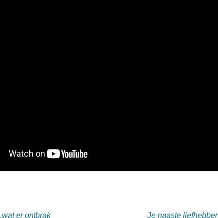
..wat er ontbrak
Je naaste liefhebben 