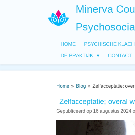
Minerva Coun
Ga
direct
naar
Psychosocia
de
hoofdinhoud
HOME
PSYCHISCHE KLAC
DE PRAKTIJK
CONTACT
Home
»
Blog
»
Zelfacceptatie; overa
Zelfacceptatie; overal wa
Gepubliceerd op 16 augustus 2024 