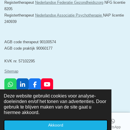
Registertherapeut
Nederlandse Federatie Gezondheidszorg
NFG licentie
8205
Registertherapeut
Nederlandse Associatie Psychotherapie
NAP licentie
240939
AGB code therapeut 90100574
AGB code praktijk 90060177
KVK nr. 57102295
Sitemap
W
L
F
Y
h
i
a
o
© 2025 Minerva Psychosociale Zorg & Relatietherapie Breda
Deze website gebruikt cookies voor analyse-
a
n
c
u
Powered by
JouwWeb
doeleinden en/of het tonen van advertenties. Door
t
k
e
T
gebruik te blijven maken van de site gaat u
s
e
b
u
hiermee akkoord.
A
d
o
b
p
I
o
e
Akkoord
p
n
k
Telefoonnummer
Kaart
Facebook
WhatsApp