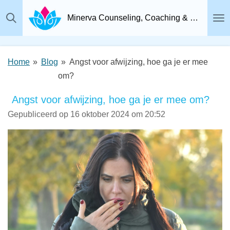
Ga
Minerva Counseling, Coaching & Relatietherapie, Psychosociaal Therapeut Breda
direct
naar
de
Home
»
Blog
»
Angst voor afwijzing, hoe ga je er mee
hoofdinhoud
om?
Angst voor afwijzing, hoe ga je er mee om?
Gepubliceerd op 16 oktober 2024 om 20:52