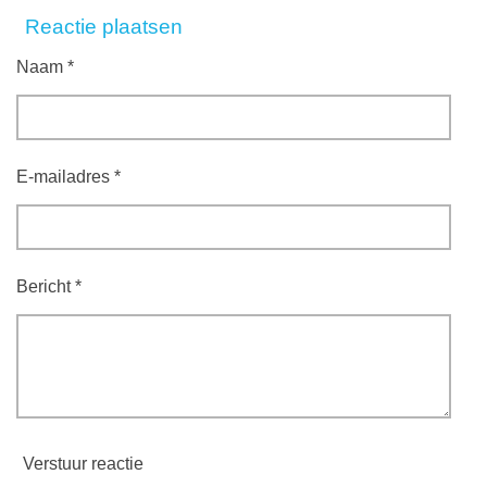
l
e
a
l
Reactie plaatsen
e
l
r
e
n
e
n
Naam *
E-mailadres *
Bericht *
Verstuur reactie