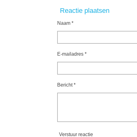
e
e
h
l
e
a
Reactie plaatsen
e
l
r
n
e
Naam *
E-mailadres *
Bericht *
Verstuur reactie