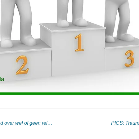
Relatietest: in 9 vragen duidelijkheid over wel of geen relatietherapie
PICS; Traum