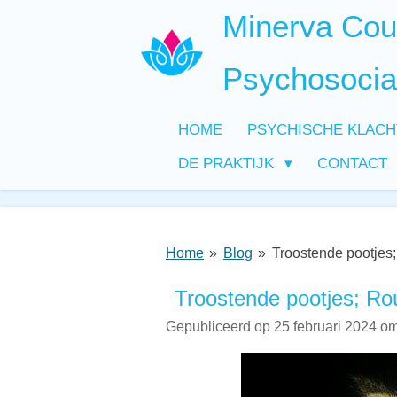
Minerva Coun
Ga
direct
naar
Psychosocia
de
hoofdinhoud
HOME
PSYCHISCHE KLAC
DE PRAKTIJK
CONTACT
Home
»
Blog
»
Troostende pootjes;
Troostende pootjes; Rou
Gepubliceerd op 25 februari 2024 o