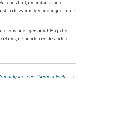
ek in ons hart, en ondanks hun
troost in de warme herinneringen en de
r bij ons heeft gewoond. En ja het
n met ons, de honden en de andere
Waarom Mensen soms Vreemdgaan: een Therapeutisch Perspectief
»