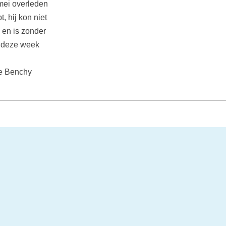
 mei overleden
 hij kon niet
 en is zonder
t deze week
ste Benchy