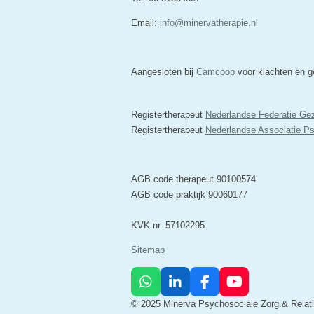
Email:
info@minervatherapie.nl
Aangesloten bij
Camcoop
voor klachten en ge
Registertherapeut
Nederlandse Federatie Ge
Registertherapeut
Nederlandse Associatie P
AGB code therapeut 90100574
AGB code praktijk 90060177
KVK nr. 57102295
Sitemap
W
L
F
Y
h
i
a
o
© 2025 Minerva Psychosociale Zorg & Relat