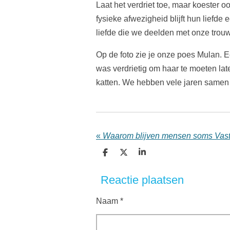
Laat het verdriet toe, maar koester 
fysieke afwezigheid blijft hun liefde
liefde die we deelden met onze trou
Op de foto zie je onze poes Mulan. E
was verdrietig om haar te moeten la
katten. We hebben vele jaren samen 
«
D
D
S
e
e
h
l
e
a
Reactie plaatsen
e
l
r
n
e
Naam *