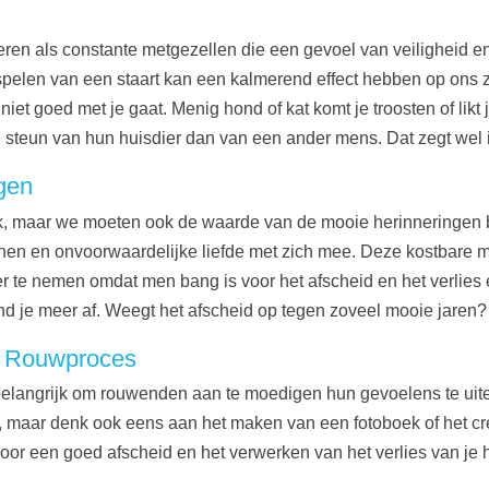
ieren als constante metgezellen die een gevoel van veiligheid e
ispelen van een staart kan een kalmerend effect hebben op ons
iet goed met je gaat. Menig hond of kat komt je troosten of likt j
steun van hun huisdier dan van een ander mens. Dat zegt wel i
gen
nlijk, maar we moeten ook de waarde van de mooie herinneringe
hen en onvoorwaardelijke liefde met zich mee. Deze kostbare mom
 te nemen omdat men bang is voor het afscheid en het verlies 
d je meer af. Weegt het afscheid op tegen zoveel mooie jaren
n Rouwproces
 belangrijk om rouwenden aan te moedigen hun gevoelens te uit
rg), maar denk ook eens aan het maken van een fotoboek of het c
or een goed afscheid en het verwerken van het verlies van je h