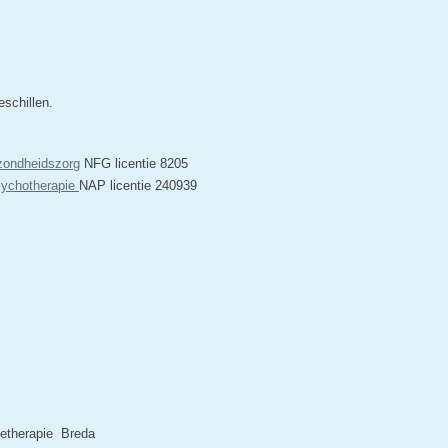
schillen.
zondheidszorg
NFG licentie 8205
sychotherapie
NAP licentie 240939
ietherapie Breda