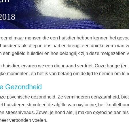
emd maar mensen die een huisdier hebben kennen het gevoel v
n huisdier raakt diep in ons hart en brengt een unieke vorm van v
an een geliefd huisdier en hoe belangrijk zijn deze metgezelle
uisdier, ervaren we een diepgaand verdriet. Onze harige (en 
ijke momenten, en het is van belang om de tijd te nemen om te 
he Gezondheid
n onze psychische gezondheid. Ze verminderen eenzaamheid, bi
et huisdieren stimuleert de afgifte van oxytocine, het 'knuffelho
 stressniveaus. Zowel je hond als jij maken oxytocine aan als je
 meer verbonden voelen.