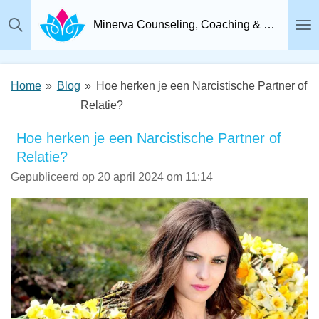
Ga
Minerva Counseling, Coaching & Relatietherapie, Psychosociaal Therapeut Breda
direct
naar
de
Home
»
Blog
»
Hoe herken je een Narcistische Partner of
hoofdinhoud
Relatie?
Hoe herken je een Narcistische Partner of
Relatie?
Gepubliceerd op 20 april 2024 om 11:14