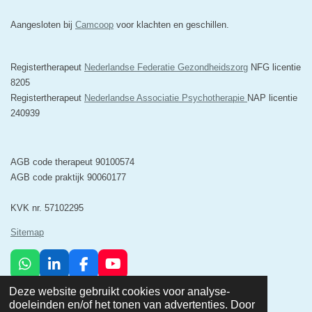
Aangesloten bij
Camcoop
voor klachten en geschillen.
Registertherapeut
Nederlandse Federatie Gezondheidszorg
NFG licentie
8205
Registertherapeut
Nederlandse Associatie Psychotherapie
NAP licentie
240939
AGB code therapeut 90100574
AGB code praktijk 90060177
KVK nr. 57102295
Sitemap
W
L
F
Y
h
i
a
o
© 2025 Minerva Psychosociale Zorg & Relatietherapie Breda
Deze website gebruikt cookies voor analyse-
a
n
c
u
Powered by
JouwWeb
doeleinden en/of het tonen van advertenties. Door
t
k
e
T