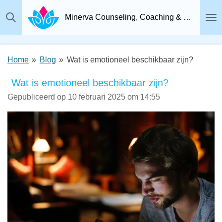
Ga
Minerva Counseling, Coaching & Relatietherapie, Psychosociaal Therapeut Breda
direct
naar
de
Home
»
Blog
»
Wat is emotioneel beschikbaar zijn?
hoofdinhoud
Wat is emotioneel beschikbaar zijn?
Gepubliceerd op 10 februari 2025 om 14:55