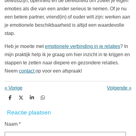
bewustzijn, openheid en de bereidheid om zowel je eigen
emoties als die van een ander serieus te nemen. Of je nu
een betere partner, vriend(in) of ouder wilt zijn: werken aan
je emotionele beschikbaarheid is altijd een waardevolle
stap.
Heb je moeite met
emotionele verbinding in je relaties
? In
mijn praktijk help ik je graag om hier inzicht in te krijgen en
stappen te zetten naar diepere en gezondere relaties.
Neem
contact
op voor een afspraak!
«
Vorige
Volgende
»
D
D
S
D
e
e
h
e
l
e
a
l
Reactie plaatsen
e
l
r
e
n
e
n
Naam *