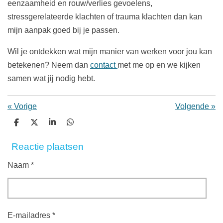
eenzaamheid en rouw/verlies gevoelens,
stressgerelateerde klachten of trauma klachten dan kan
mijn aanpak goed bij je passen.
Wil je ontdekken wat mijn manier van werken voor jou kan
betekenen? Neem dan
contact
met me op en we kijken
samen wat jij nodig hebt.
«
Vorige
Volgende
»
D
D
S
D
e
e
h
e
l
e
a
l
Reactie plaatsen
e
l
r
e
n
e
n
Naam *
E-mailadres *