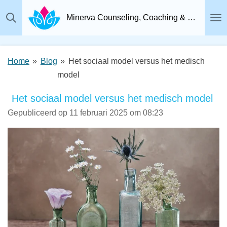
Ga
Minerva Counseling, Coaching & Relatietherapie, Psychosociaal Therapeut Breda
direct
naar
de
Home
»
Blog
»
Het sociaal model versus het medisch
hoofdinhoud
model
Het sociaal model versus het medisch model
Gepubliceerd op 11 februari 2025 om 08:23