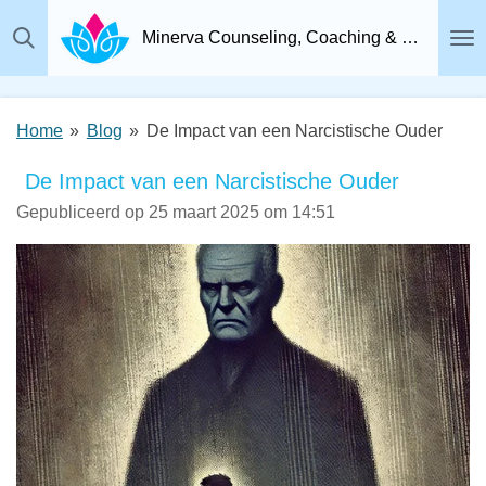
Ga
Minerva Counseling, Coaching & Relatietherapie, Psychosociaal Therapeut Breda
direct
naar
de
Home
»
Blog
»
De Impact van een Narcistische Ouder
hoofdinhoud
De Impact van een Narcistische Ouder
Gepubliceerd op 25 maart 2025 om 14:51