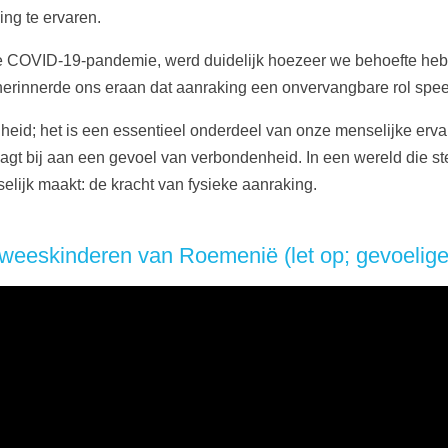
ing te ervaren.
s de COVID-19-pandemie, werd duidelijk hoezeer we behoefte he
erinnerde ons eraan dat aanraking een onvervangbare rol speelt
eid; het is een essentieel onderdeel van onze menselijke ervari
gt bij aan een gevoel van verbondenheid. In een wereld die stee
elijk maakt: de kracht van fysieke aanraking.
weeskinderen van Roemenië (let op; gevoelige