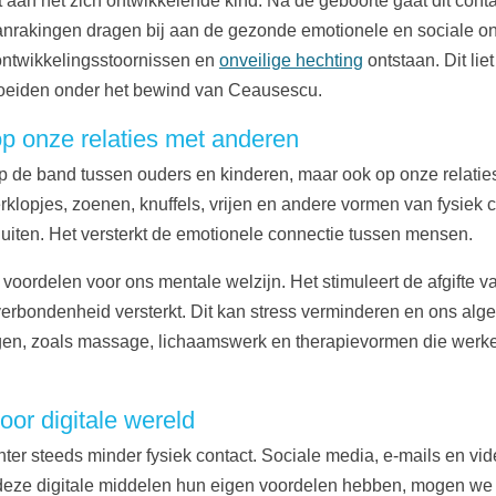
 aan het zich ontwikkelende kind. Na de geboorte gaat dit conta
nrakingen dragen bij aan de gezonde emotionele en sociale on
e ontwikkelingsstoornissen en
onveilige hechting
ontstaan. Dit li
oeiden onder het bewind van Ceausescu.
p onze relaties met anderen
 op de band tussen ouders en kinderen, maar ook op onze relati
lopjes, zoenen, knuffels, vrijen en andere vormen van fysiek
uiten. Het versterkt de emotionele connectie tussen mensen.
ordelen voor ons mentale welzijn. Het stimuleert de afgifte va
rbondenheid versterkt. Dit kan stress verminderen en ons alg
ngen, zoals massage, lichaamswerk en therapievormen die werk
oor digitale wereld
er steeds minder fysiek contact. Sociale media, e-mails en v
eze digitale middelen hun eigen voordelen hebben, mogen we ni