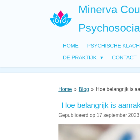
Minerva Coun
Ga
direct
naar
Psychosocia
de
hoofdinhoud
HOME
PSYCHISCHE KLAC
DE PRAKTIJK
CONTACT
Home
»
Blog
»
Hoe belangrijk is a
Hoe belangrijk is aanra
Gepubliceerd op 17 september 2023