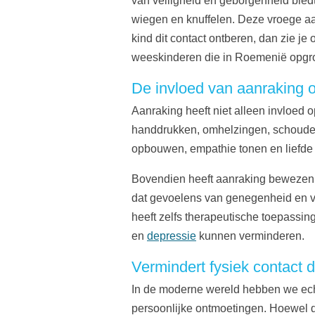
van veiligheid en geborgenheid biedt
wiegen en knuffelen. Deze vroege aa
kind dit contact ontberen, dan zie j
weeskinderen die in Roemenië opgr
De invloed van aanraking o
Aanraking heeft niet alleen invloed
handdrukken, omhelzingen, schouderk
opbouwen, empathie tonen en liefde 
Bovendien heeft aanraking bewezen vo
dat gevoelens van genegenheid en ve
heeft zelfs therapeutische toepassi
en
depressie
kunnen verminderen.
Vermindert fysiek contact d
In de moderne wereld hebben we echt
persoonlijke ontmoetingen. Hoewel d