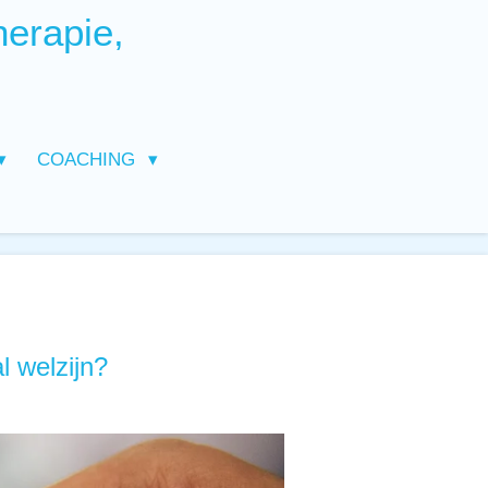
herapie,
COACHING
l welzijn?