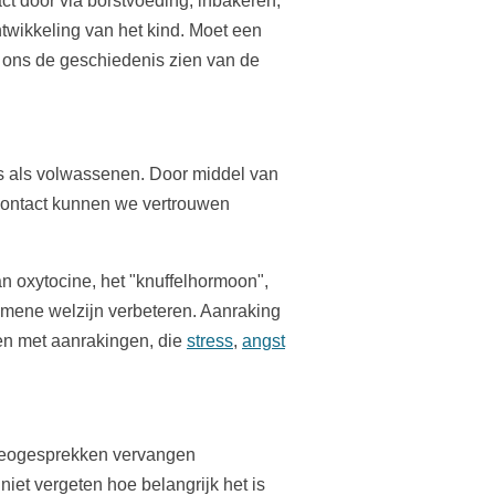
ct door via borstvoeding, inbakeren,
twikkeling van het kind. Moet een
et ons de geschiedenis zien van de
es als volwassenen. Door middel van
 contact kunnen we vertrouwen
n oxytocine, het "knuffelhormoon",
emene welzijn verbeteren. Aanraking
en met aanrakingen, die
stress
,
angst
ideogesprekken vervangen
et vergeten hoe belangrijk het is