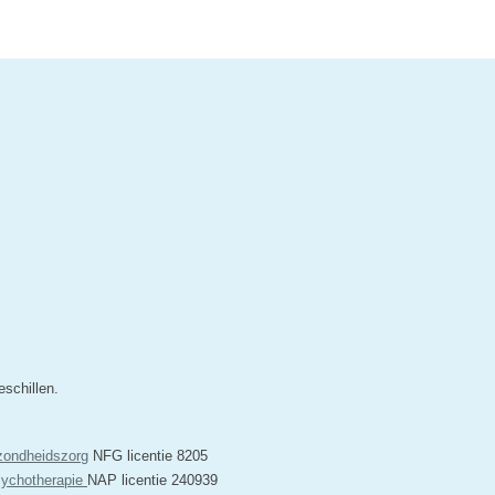
schillen.
zondheidszorg
NFG licentie 8205
sychotherapie
NAP licentie 240939