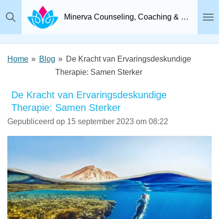
Ga
Minerva Counseling, Coaching & Relatietherapie, Psychosociaal Therapeut Breda
direct
naar
de
Home
»
Blog
»
De Kracht van Ervaringsdeskundige
hoofdinhoud
Therapie: Samen Sterker
De Kracht van Ervaringsdeskundige
Therapie: Samen Sterker
Gepubliceerd op 15 september 2023 om 08:22