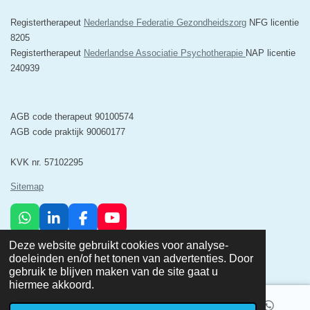
Registertherapeut
Nederlandse Federatie Gezondheidszorg
NFG licentie
8205
Registertherapeut
Nederlandse Associatie Psychotherapie
NAP licentie
240939
AGB code therapeut 90100574
AGB code praktijk 90060177
KVK nr. 57102295
Sitemap
W
L
F
Y
h
i
a
o
© 2025 Minerva Psychosociale Zorg & Relatietherapie Breda
Deze website gebruikt cookies voor analyse-
a
n
c
u
Powered by
JouwWeb
doeleinden en/of het tonen van advertenties. Door
t
k
e
T
gebruik te blijven maken van de site gaat u
s
e
b
u
hiermee akkoord.
A
d
o
b
p
I
o
e