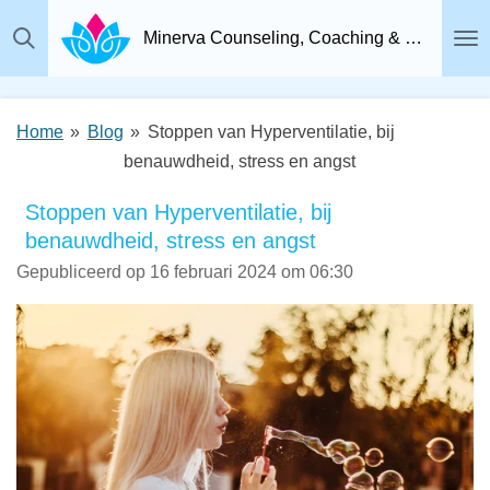
Ga
Minerva Counseling, Coaching & Relatietherapie, Psychosociaal Therapeut Breda
direct
naar
de
Home
»
Blog
»
Stoppen van Hyperventilatie, bij
hoofdinhoud
benauwdheid, stress en angst
Stoppen van Hyperventilatie, bij
benauwdheid, stress en angst
Gepubliceerd op 16 februari 2024 om 06:30