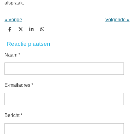
afspraak.
«
Vorige
Volgende
»
D
D
S
D
e
e
h
e
l
e
a
l
Reactie plaatsen
e
l
r
e
n
e
n
Naam *
E-mailadres *
Bericht *