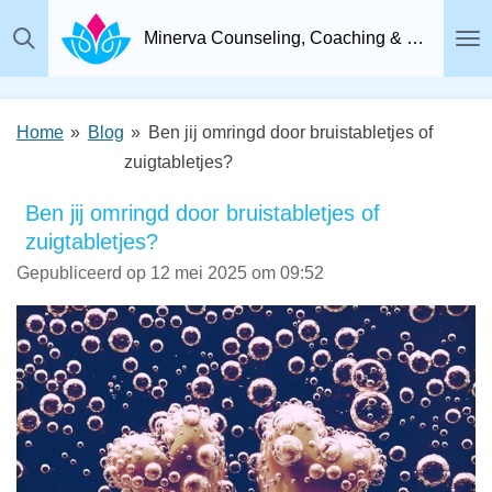
Ga
Minerva Counseling, Coaching & Relatietherapie, Psychosociaal Therapeut Breda
direct
naar
de
Home
»
Blog
»
Ben jij omringd door bruistabletjes of
hoofdinhoud
zuigtabletjes?
Ben jij omringd door bruistabletjes of
zuigtabletjes?
Gepubliceerd op 12 mei 2025 om 09:52