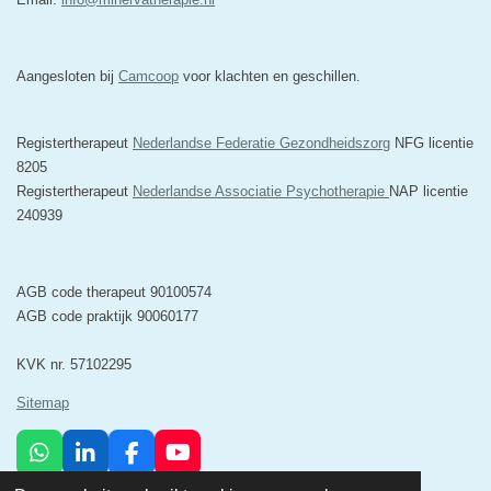
Aangesloten bij
Camcoop
voor klachten en geschillen.
Registertherapeut
Nederlandse Federatie Gezondheidszorg
NFG licentie
8205
Registertherapeut
Nederlandse Associatie Psychotherapie
NAP licentie
240939
AGB code therapeut 90100574
AGB code praktijk 90060177
KVK nr. 57102295
Sitemap
W
L
F
Y
h
i
a
o
© 2025 Minerva Psychosociale Zorg & Relatietherapie Breda