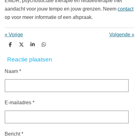
EMDR, psychosociale therapie en relatietherapie met
aandacht voor jouw tempo en jouw grenzen. Neem
contact
op voor meer informatie of een afspraak.
«
Vorige
Volgende
»
D
D
S
D
e
e
h
e
l
e
a
l
Reactie plaatsen
e
l
r
e
n
e
n
Naam *
E-mailadres *
Bericht *