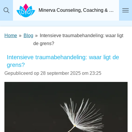
Ga
Minerva Counseling, Coaching & Relatietherapie, Psychosociaal Therapeut Breda
direct
naar
de
Home
»
Blog
»
Intensieve traumabehandeling: waar ligt
hoofdinhoud
de grens?
Intensieve traumabehandeling: waar ligt de
grens?
Gepubliceerd op 28 september 2025 om 23:25