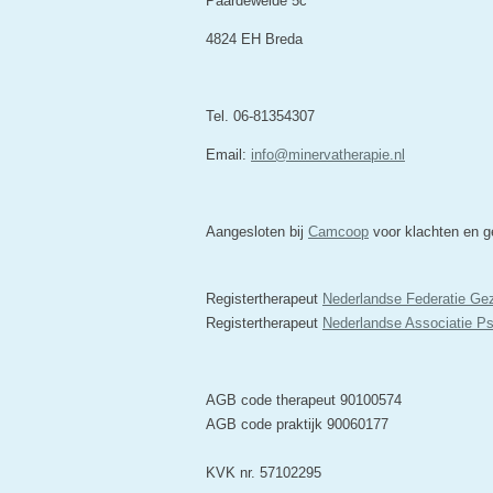
Paardeweide 5c
4824 EH Breda
Tel. 06-81354307
Email:
info@minervatherapie.nl
Aangesloten bij
Camcoop
voor klachten en ge
Registertherapeut
Nederlandse Federatie Ge
Registertherapeut
Nederlandse Associatie P
AGB code therapeut 90100574
AGB code praktijk 90060177
KVK nr. 57102295