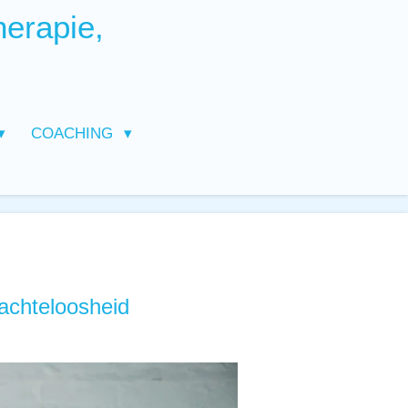
herapie,
COACHING
machteloosheid