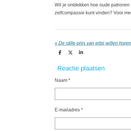
Wil je ontdekken hoe oude patronen v
zelfcompassie kunt vinden? Voor mee
«
De stille prijs van erbij willen horen
D
D
S
e
e
h
l
e
a
Reactie plaatsen
e
l
r
n
e
Naam *
E-mailadres *