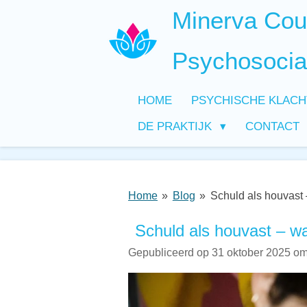
Minerva Coun
Ga
direct
naar
Psychosocia
de
hoofdinhoud
HOME
PSYCHISCHE KLAC
DE PRAKTIJK
CONTACT
Home
»
Blog
»
Schuld als houvast 
Schuld als houvast – wa
Gepubliceerd op 31 oktober 2025 om