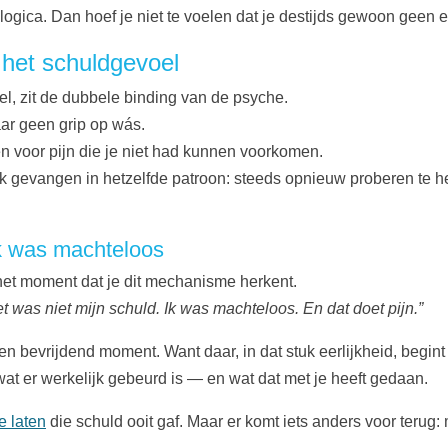
 logica. Dan hoef je niet te voelen dat je destijds gewoon geen 
 het schuldgevoel
el, zit de dubbele binding van de psyche.
aar geen grip op wás.
den voor pijn die je niet had kunnen voorkomen.
e ook gevangen in hetzelfde patroon: steeds opnieuw proberen te h
ik was machteloos
het moment dat je dit mechanisme herkent.
t was niet mijn schuld. Ik was machteloos. En dat doet pijn.”
 een bevrijdend moment. Want daar, in dat stuk eerlijkheid, begint
at er werkelijk gebeurd is — en wat dat met je heeft gedaan.
e laten
die schuld ooit gaf. Maar er komt iets anders voor terug: m