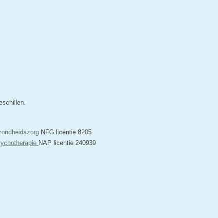
schillen.
zondheidszorg
NFG licentie 8205
sychotherapie
NAP licentie 240939