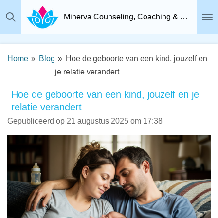
Ga
Minerva Counseling, Coaching & Relatietherapie, Psychosociaal Therapeut Breda
direct
naar
de
Home
»
Blog
»
Hoe de geboorte van een kind, jouzelf en
hoofdinhoud
je relatie verandert
Hoe de geboorte van een kind, jouzelf en je
relatie verandert
Gepubliceerd op 21 augustus 2025 om 17:38