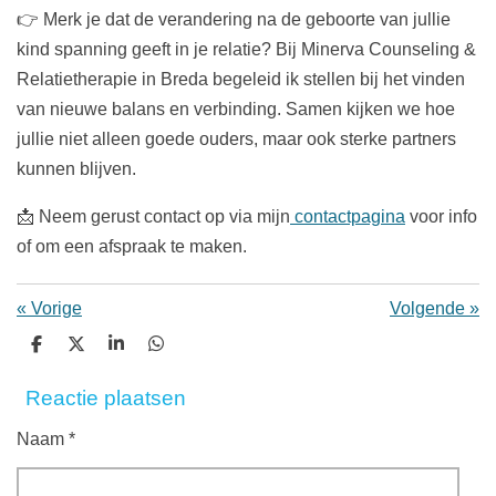
👉 Merk je dat de verandering na de geboorte van jullie
kind spanning geeft in je relatie? Bij Minerva Counseling &
Relatietherapie in Breda begeleid ik stellen bij het vinden
van nieuwe balans en verbinding. Samen kijken we hoe
jullie niet alleen goede ouders, maar ook sterke partners
kunnen blijven.
📩 Neem gerust contact op via mijn
contactpagina
voor info
of om een afspraak te maken.
«
Vorige
Volgende
»
D
D
S
D
e
e
h
e
l
e
a
l
Reactie plaatsen
e
l
r
e
n
e
n
Naam *